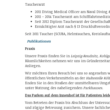
Taucherarzt
2011 Diving Medical Officer am Naval Diving 
2011 – 2014 Taucherarzt am Schifffahrtmedizi
Seit 2012 Diplom Taucherarzt der Gesellscha
Ermächtigter Arzt nach § 13 Druckluftverord
Seit 2011 Taucher (SCUBA, Helmtauchen, Kreislauft
Publikationen
Praxis
Unsere Praxis finden Sie in
Leipzig-Reudnitz, Kohlga
Räumlichkeiten nehmen wir uns im Gründerzeitamb
Anliegen.
Wir möchten Ihren Besuch bei uns so angenehm wi
öffentlichen Verkehrsmitteln an der
Haltestelle Köh
finden Sie in den Straßen der unmittelbaren Umge
unter Nutzung des naheliegenden
Parkhauses.
Das Parken auf dem Innenhof ist für Patienten leide
Vom Betreten der Praxis bis Abschluss der Untersu
und zügige Betreuung zusichern. Unsere fachliche 