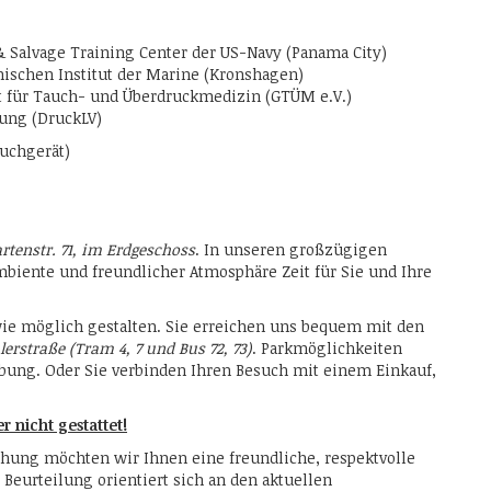
& Salvage Training Center der US-Navy (Panama City)
nischen Institut der Marine (Kronshagen)
ft für Tauch- und Überdruckmedizin (GTÜM e.V.)
nung (DruckLV)
auchgerät)
rtenstr. 71, im Erdgeschoss
. In unseren großzügigen
iente und freundlicher Atmosphäre Zeit für Sie und Ihre
e möglich gestalten. Sie erreichen uns bequem mit den
lerstraße (Tram 4, 7 und Bus 72, 73)
. Parkmöglichkeiten
bung. Oder Sie verbinden Ihren Besuch mit einem Einkauf,
r nicht gestattet!
chung möchten wir Ihnen eine freundliche, respektvolle
Beurteilung orientiert sich an den aktuellen